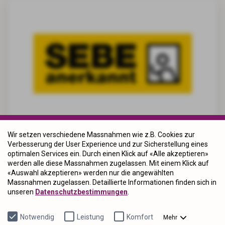
Wir setzen verschiedene Massnahmen wie z.B. Cookies zur
SEBE-anerkannt: Unser Angebot
Verbesserung der User Experience und zur Sicherstellung eines
optimalen Services ein. Durch einen Klick auf «Alle akzeptieren»
für Menschen mit Behinderung
werden alle diese Massnahmen zugelassen. Mit einem Klick auf
«Auswahl akzeptieren» werden nur die angewählten
Interesse am Leben mit
Massnahmen zugelassen. Detaillierte Informationen finden sich in
unseren
Datenschutzbestimmungen
.
Persönlicher Assistenz?
Notwendig
Leistung
Komfort
Mehr
Wir führen eine Interessent:innenliste.