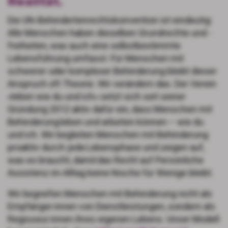
Realität.
Die UN-Behindertenrechtskonvention ist eindeutig:
Alle Menschen haben dieselben Grundrechte und -
freiheiten, was auch eine selbstbestimmte
Lebensführung umfasst. Für Menschen mit
schwerer oder komplexer Behinderung bleibt dieser
Anspruch oft Theorie. Wir verändern das. Der Verein
«leben wie du und ich» setzt sich seit seiner
Gründung 2012 aktiv dafür ein, dass Menschen mit
Behinderung leben und arbeiten können – wie du
und ich. Wir begleiten Menschen mit Behinderung
proaktiv durch jede Lebensphase und zeigen auf,
was es braucht, damit das Recht auf Persönliche
Assistenz im Alltag keine Nische für Wenige bleibt.
Wir begreifen Menschen mit Behinderung nicht als
Empfänger:innen von Dienstleistungen, sondern als
Regisseur:innen ihres eigenen Lebens. Unser Modell