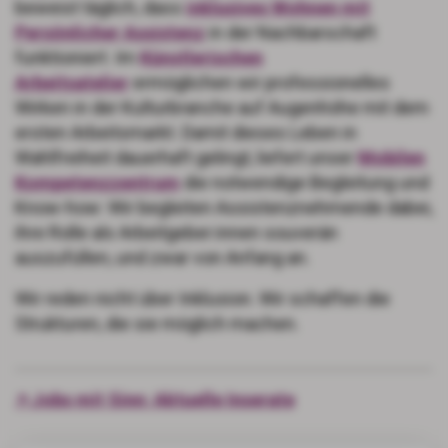
beweist täglich, dass
inklusives Wohnen mit
Persönlicher Assistenz
in der Nachbarschaft
funktioniert. Im
Künstlerischen
Arbeitsatelier
ermöglichen wir professionelles
Wirken in der Kulturbranche auf Augenhöhe mit dem
ersten Arbeitsmarkt. Damit dieses Leben in
Wahlfreiheit dauerhaft gelingt, liefert unser
Mobilen
Kompetenzzentrum
die notwendige Begleitung und
Know-how: Wir begleiten Assistenznehmende dabei,
ihre Rolle als Arbeitgeber:innen souverän
auszufüllen, und zwar von Anfang an.
Wir reden nicht über Inklusion. Wir schaffen die
Strukturen, die sie möglich machen.
🡥 Jobs mit Sinn: Aktuelle Inserate