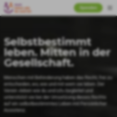
Spenden
Selbstbestimmt
leben. Mitten in der
Gesellschaft.
Menschen mit Behinderung haben das Recht, frei zu
entscheiden, wo, wie und mit wem sie leben. Der
Verein «leben wie du und ich» begleitet und
unterstützt sie bei der Umsetzung dieses Rechts
auf ein selbstbestimmtes Leben mit Persönlicher
Assistenz.